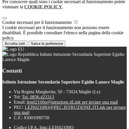
Per conoscere quali sono i cookie necessari al funzionamento potete
visionare la
COOKIE POLICY
.
Cookie necessari per il funzionamento
I cookie necessari per il funzionamento non possono essere
disabilitati. È possibile consultare l'elenco nella pagina della cookie
policy.
Accetta tutti
Salva le preferenze
Istituto Istruzione Secondaria Superiore Egidio
Lanoce Maglie
Contatti
Istituto Istruzione Secondaria Superiore Egidio Lanoce Maglie
Via Regina Margherita, 50 - 73024 Maglie (Le)
Tel:
Tel. 0836.423313
Email:
leis02100q@istruzione.it
Link per inviare una mail
PEC:
LEIS02100Q@PEC.ISTRUZIONE.IT
Link per inviare
una mail
C.F.: 83001090758
Codice I.P.A. Istsc-LEIS02100Q