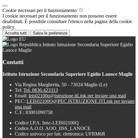
Cookie necessari per il funzionamento
I cookie necessari per il funzionamento non possono essere
disabilitati. È possibile consultare l'elenco nella pagina della cookie
policy.
Accetta tutti
Salva le preferenze
Istituto Istruzione Secondaria Superiore Egidio
Lanoce Maglie
Contatti
Istituto Istruzione Secondaria Superiore Egidio Lanoce Maglie
Via Regina Margherita, 50 - 73024 Maglie (Le)
Tel:
Tel. 0836.423313
Email:
leis02100q@istruzione.it
Link per inviare una mail
PEC:
LEIS02100Q@PEC.ISTRUZIONE.IT
Link per inviare
una mail
C.F.: 83001090758
Codice I.P.A. Istsc-LEIS02100Q
Codice A.O.O. AOO_IISS_LANOCE
Codice univoco per fatt. elettronica: UFRM6R