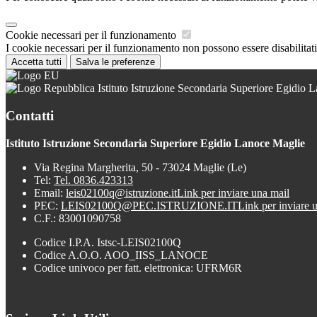
Cookie necessari per il funzionamento
I cookie necessari per il funzionamento non possono essere disabilitati.
Accetta tutti
Salva le preferenze
Istituto Istruzione Secondaria Superiore Egidio 
Contatti
Istituto Istruzione Secondaria Superiore Egidio Lanoce Maglie
Via Regina Margherita, 50 - 73024 Maglie (Le)
Tel:
Tel. 0836.423313
Email:
leis02100q@istruzione.it
Link per inviare una mail
PEC:
LEIS02100Q@PEC.ISTRUZIONE.IT
Link per inviare 
C.F.: 83001090758
Codice I.P.A. Istsc-LEIS02100Q
Codice A.O.O. AOO_IISS_LANOCE
Codice univoco per fatt. elettronica: UFRM6R