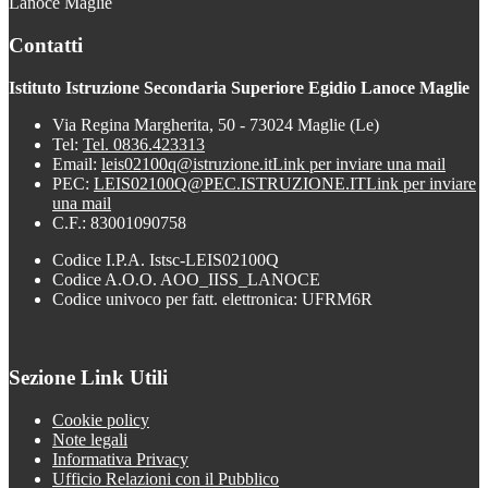
Lanoce Maglie
Contatti
Istituto Istruzione Secondaria Superiore Egidio Lanoce Maglie
Via Regina Margherita, 50 - 73024 Maglie (Le)
Tel:
Tel. 0836.423313
Email:
leis02100q@istruzione.it
Link per inviare una mail
PEC:
LEIS02100Q@PEC.ISTRUZIONE.IT
Link per inviare
una mail
C.F.: 83001090758
Codice I.P.A. Istsc-LEIS02100Q
Codice A.O.O. AOO_IISS_LANOCE
Codice univoco per fatt. elettronica: UFRM6R
Sezione Link Utili
Cookie policy
Note legali
Informativa Privacy
Ufficio Relazioni con il Pubblico