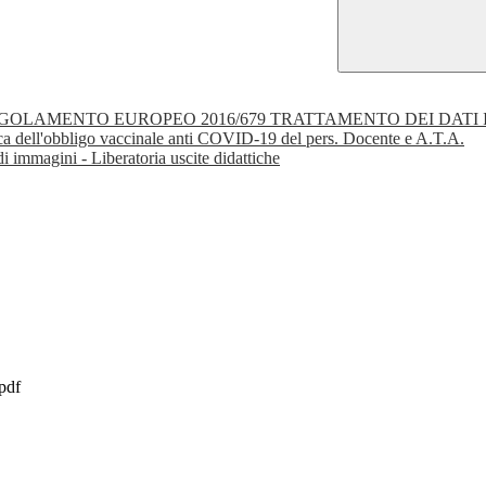
EGOLAMENTO EUROPEO 2016/679 TRATTAMENTO DEI DAT
ifica dell'obbligo vaccinale anti COVID-19 del pers. Docente e A.T.A.
i immagini - Liberatoria uscite didattiche
pdf