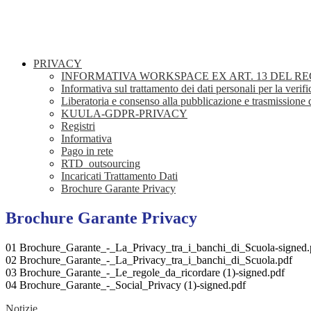
PRIVACY
INFORMATIVA WORKSPACE EX ART. 13 DEL R
Informativa sul trattamento dei dati personali per la ver
Liberatoria e consenso alla pubblicazione e trasmissione d
KUULA-GDPR-PRIVACY
Registri
Informativa
Pago in rete
RTD_outsourcing
Incaricati Trattamento Dati
Brochure Garante Privacy
Brochure Garante Privacy
01 Brochure_Garante_-_La_Privacy_tra_i_banchi_di_Scuola-signed.
02 Brochure_Garante_-_La_Privacy_tra_i_banchi_di_Scuola.pdf
03 Brochure_Garante_-_Le_regole_da_ricordare (1)-signed.pdf
04 Brochure_Garante_-_Social_Privacy (1)-signed.pdf
Notizie