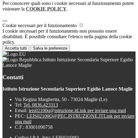
Per conoscere quali sono i cookie necessari al funzionamento potete
visionare la
COOKIE POLICY
.
Cookie necessari per il funzionamento
I cookie necessari per il funzionamento non possono essere
disabilitati. È possibile consultare l'elenco nella pagina della cookie
policy.
Accetta tutti
Salva le preferenze
Istituto Istruzione Secondaria Superiore Egidio
Lanoce Maglie
Contatti
Istituto Istruzione Secondaria Superiore Egidio Lanoce Maglie
Via Regina Margherita, 50 - 73024 Maglie (Le)
Tel:
Tel. 0836.423313
Email:
leis02100q@istruzione.it
Link per inviare una mail
PEC:
LEIS02100Q@PEC.ISTRUZIONE.IT
Link per inviare
una mail
C.F.: 83001090758
Codice I.P.A. Istsc-LEIS02100Q