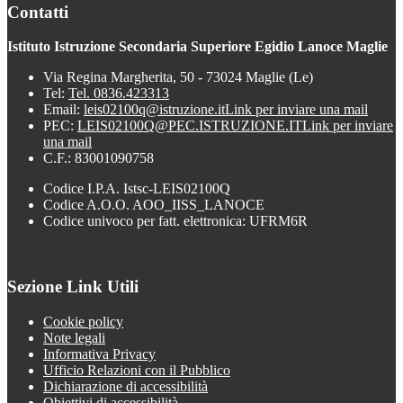
Contatti
Istituto Istruzione Secondaria Superiore Egidio Lanoce Maglie
Via Regina Margherita, 50 - 73024 Maglie (Le)
Tel:
Tel. 0836.423313
Email:
leis02100q@istruzione.it
Link per inviare una mail
PEC:
LEIS02100Q@PEC.ISTRUZIONE.IT
Link per inviare
una mail
C.F.: 83001090758
Codice I.P.A. Istsc-LEIS02100Q
Codice A.O.O. AOO_IISS_LANOCE
Codice univoco per fatt. elettronica: UFRM6R
Sezione Link Utili
Cookie policy
Note legali
Informativa Privacy
Ufficio Relazioni con il Pubblico
Dichiarazione di accessibilità
Obiettivi di accessibilità