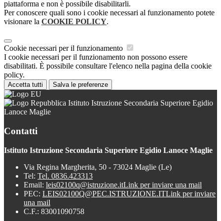
piattaforma e non è possibile disabilitarli.
Per conoscere quali sono i cookie necessari al funzionamento potete
visionare la
COOKIE POLICY
.
Cookie necessari per il funzionamento
I cookie necessari per il funzionamento non possono essere
disabilitati. È possibile consultare l'elenco nella pagina della cookie
policy.
Accetta tutti
Salva le preferenze
Istituto Istruzione Secondaria Superiore Egidio
Lanoce Maglie
Contatti
Istituto Istruzione Secondaria Superiore Egidio Lanoce Maglie
Via Regina Margherita, 50 - 73024 Maglie (Le)
Tel:
Tel. 0836.423313
Email:
leis02100q@istruzione.it
Link per inviare una mail
PEC:
LEIS02100Q@PEC.ISTRUZIONE.IT
Link per inviare
una mail
C.F.: 83001090758