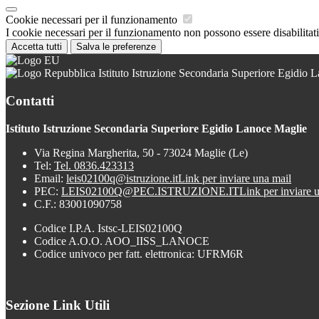
Cookie necessari per il funzionamento
I cookie necessari per il funzionamento non possono essere disabilitati.
Accetta tutti
Salva le preferenze
Istituto Istruzione Secondaria Superiore Egidio 
Contatti
Istituto Istruzione Secondaria Superiore Egidio Lanoce Maglie
Via Regina Margherita, 50 - 73024 Maglie (Le)
Tel:
Tel. 0836.423313
Email:
leis02100q@istruzione.it
Link per inviare una mail
PEC:
LEIS02100Q@PEC.ISTRUZIONE.IT
Link per inviare 
C.F.: 83001090758
Codice I.P.A. Istsc-LEIS02100Q
Codice A.O.O. AOO_IISS_LANOCE
Codice univoco per fatt. elettronica: UFRM6R
Sezione Link Utili