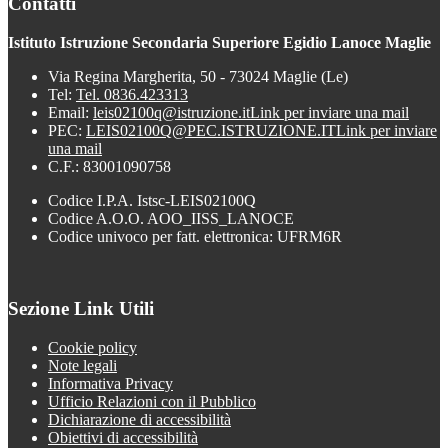
Contatti
Istituto Istruzione Secondaria Superiore Egidio Lanoce Maglie
Via Regina Margherita, 50 - 73024 Maglie (Le)
Tel:
Tel. 0836.423313
Email:
leis02100q@istruzione.it
Link per inviare una mail
PEC:
LEIS02100Q@PEC.ISTRUZIONE.IT
Link per inviare
una mail
C.F.: 83001090758
Codice I.P.A. Istsc-LEIS02100Q
Codice A.O.O. AOO_IISS_LANOCE
Codice univoco per fatt. elettronica: UFRM6R
Sezione Link Utili
Cookie policy
Note legali
Informativa Privacy
Ufficio Relazioni con il Pubblico
Dichiarazione di accessibilità
Obiettivi di accessibilità