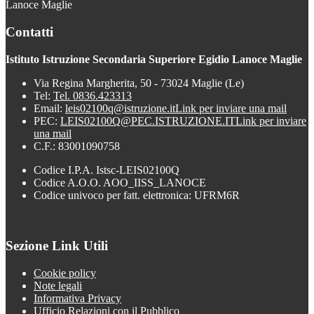
Lanoce Maglie
Contatti
Istituto Istruzione Secondaria Superiore Egidio Lanoce Maglie
Via Regina Margherita, 50 - 73024 Maglie (Le)
Tel:
Tel. 0836.423313
Email:
leis02100q@istruzione.it
Link per inviare una mail
PEC:
LEIS02100Q@PEC.ISTRUZIONE.IT
Link per inviare
una mail
C.F.: 83001090758
Codice I.P.A. Istsc-LEIS02100Q
Codice A.O.O. AOO_IISS_LANOCE
Codice univoco per fatt. elettronica: UFRM6R
Sezione Link Utili
Cookie policy
Note legali
Informativa Privacy
Ufficio Relazioni con il Pubblico