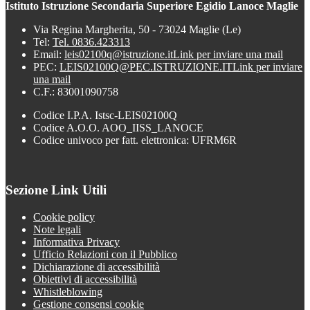
Istituto Istruzione Secondaria Superiore Egidio Lanoce Maglie
Via Regina Margherita, 50 - 73024 Maglie (Le)
Tel:
Tel. 0836.423313
Email:
leis02100q@istruzione.it
Link per inviare una mail
PEC:
LEIS02100Q@PEC.ISTRUZIONE.IT
Link per inviare
una mail
C.F.: 83001090758
Codice I.P.A. Istsc-LEIS02100Q
Codice A.O.O. AOO_IISS_LANOCE
Codice univoco per fatt. elettronica: UFRM6R
Sezione Link Utili
Cookie policy
Note legali
Informativa Privacy
Ufficio Relazioni con il Pubblico
Dichiarazione di accessibilità
Obiettivi di accessibilità
Whistleblowing
Gestione consensi cookie