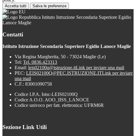
Accetta tutti
Salva le preferenze
Istituto Istruzione Secondaria Superiore Egidio
Lanoce Maglie
Contatti
Istituto Istruzione Secondaria Superiore Egidio Lanoce Maglie
Via Regina Margherita, 50 - 73024 Maglie (Le)
Tel:
Tel. 0836.423313
Email:
leis02100q@istruzione.it
Link per inviare una mail
PEC:
LEIS02100Q@PEC.ISTRUZIONE.IT
Link per inviare
una mail
C.F.: 83001090758
Codice I.P.A. Istsc-LEIS02100Q
Codice A.O.O. AOO_IISS_LANOCE
Codice univoco per fatt. elettronica: UFRM6R
Sezione Link Utili