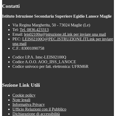
Contatti
Istituto Istruzione Secondaria Superiore Egidio Lanoce Maglie
Via Regina Margherita, 50 - 73024 Maglie (Le)
Tel:
Tel. 0836.423313
Email:
leis02100q@istruzione.it
Link per inviare una mail
PEC:
LEIS02100Q@PEC.ISTRUZIONE.IT
Link per inviare
una mail
C.F.: 83001090758
Codice I.P.A. Istsc-LEIS02100Q
Codice A.O.O. AOO_IISS_LANOCE
Codice univoco per fatt. elettronica: UFRM6R
Sezione Link Utili
Cookie policy
Note legali
Informativa Privacy
Ufficio Relazioni con il Pubblico
Dichiarazione di accessibilità