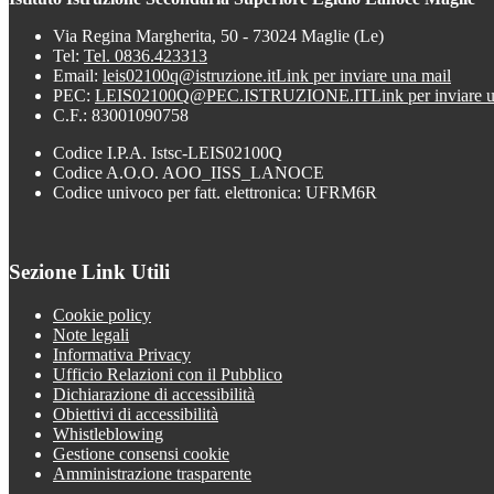
Via Regina Margherita, 50 - 73024 Maglie (Le)
Tel:
Tel. 0836.423313
Email:
leis02100q@istruzione.it
Link per inviare una mail
PEC:
LEIS02100Q@PEC.ISTRUZIONE.IT
Link per inviare 
C.F.: 83001090758
Codice I.P.A. Istsc-LEIS02100Q
Codice A.O.O. AOO_IISS_LANOCE
Codice univoco per fatt. elettronica: UFRM6R
Sezione Link Utili
Cookie policy
Note legali
Informativa Privacy
Ufficio Relazioni con il Pubblico
Dichiarazione di accessibilità
Obiettivi di accessibilità
Whistleblowing
Gestione consensi cookie
Amministrazione trasparente