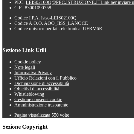
PEC:
LEIS02100Q@PEC.ISTRUZIONE.IT
Link per inviare 
C.F.: 83001090758
Codice I.P.A. Istsc-LEIS02100Q
Codice A.O.O. AOO_IISS_LANOCE
Codice univoco per fatt. elettronica: UFRM6R
Sezione Link Utili
Cookie policy
Note legali
Informativa Privacy
Ufficio Relazioni con il Pubblico
Dichiarazione di accessibilità
Obiettivi di accessibilità
Whistleblowing
Gestione consensi cookie
Amministrazione trasparente
Pagina visualizzata
550
volte
Sezione Copyright