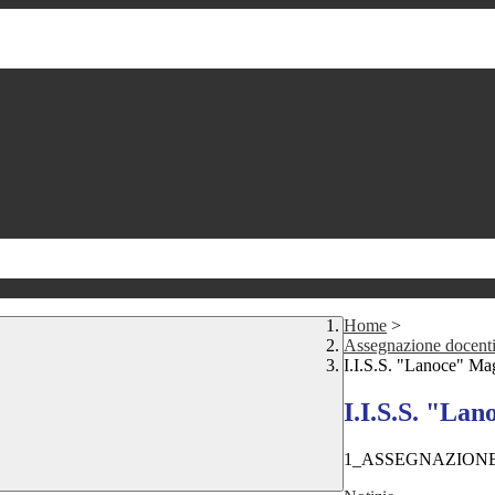
Home
>
Assegnazione docenti
I.I.S.S. "Lanoce" Ma
I.I.S.S. "La
1_ASSEGNAZIONE