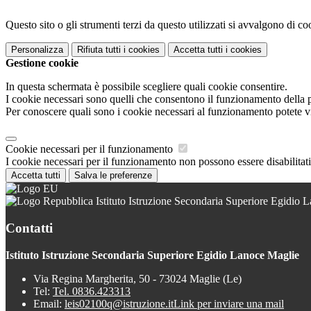
Questo sito o gli strumenti terzi da questo utilizzati si avvalgono di coo
Personalizza
Rifiuta tutti
i cookies
Accetta tutti
i cookies
Gestione cookie
In questa schermata è possibile scegliere quali cookie consentire.
I cookie necessari sono quelli che consentono il funzionamento della pi
Per conoscere quali sono i cookie necessari al funzionamento potete v
Cookie necessari per il funzionamento
I cookie necessari per il funzionamento non possono essere disabilitati.
Accetta tutti
Salva le preferenze
Istituto Istruzione Secondaria Superiore Egidio 
Contatti
Istituto Istruzione Secondaria Superiore Egidio Lanoce Maglie
Via Regina Margherita, 50 - 73024 Maglie (Le)
Tel:
Tel. 0836.423313
Email:
leis02100q@istruzione.it
Link per inviare una mail