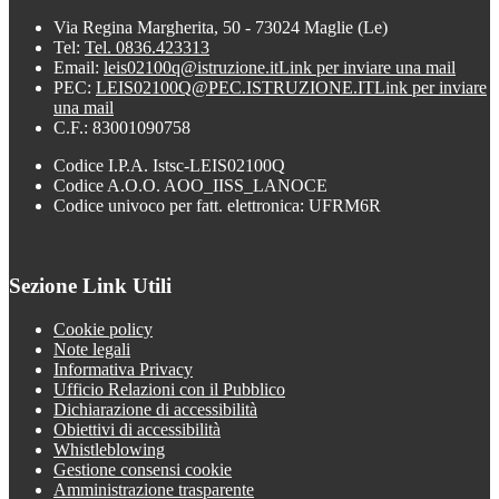
Via Regina Margherita, 50 - 73024 Maglie (Le)
Tel:
Tel. 0836.423313
Email:
leis02100q@istruzione.it
Link per inviare una mail
PEC:
LEIS02100Q@PEC.ISTRUZIONE.IT
Link per inviare
una mail
C.F.: 83001090758
Codice I.P.A. Istsc-LEIS02100Q
Codice A.O.O. AOO_IISS_LANOCE
Codice univoco per fatt. elettronica: UFRM6R
Sezione Link Utili
Cookie policy
Note legali
Informativa Privacy
Ufficio Relazioni con il Pubblico
Dichiarazione di accessibilità
Obiettivi di accessibilità
Whistleblowing
Gestione consensi cookie
Amministrazione trasparente