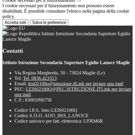
Cookie necessari per il funzionamento
I cookie necessari per il funzionamento non possono essere
disabilitati. È possibile consultare l'elenco nella pagina della cookie
policy.
Accetta tutti
Salva le preferenze
Istituto Istruzione Secondaria Superiore Egidio
Lanoce Maglie
Contatti
Istituto Istruzione Secondaria Superiore Egidio Lanoce Maglie
Via Regina Margherita, 50 - 73024 Maglie (Le)
Tel:
Tel. 0836.423313
Email:
leis02100q@istruzione.it
Link per inviare una mail
PEC:
LEIS02100Q@PEC.ISTRUZIONE.IT
Link per inviare
una mail
C.F.: 83001090758
Codice I.P.A. Istsc-LEIS02100Q
Codice A.O.O. AOO_IISS_LANOCE
Codice univoco per fatt. elettronica: UFRM6R