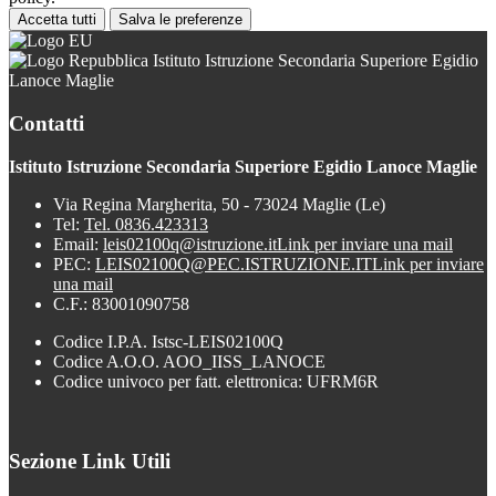
Accetta tutti
Salva le preferenze
Istituto Istruzione Secondaria Superiore Egidio
Lanoce Maglie
Contatti
Istituto Istruzione Secondaria Superiore Egidio Lanoce Maglie
Via Regina Margherita, 50 - 73024 Maglie (Le)
Tel:
Tel. 0836.423313
Email:
leis02100q@istruzione.it
Link per inviare una mail
PEC:
LEIS02100Q@PEC.ISTRUZIONE.IT
Link per inviare
una mail
C.F.: 83001090758
Codice I.P.A. Istsc-LEIS02100Q
Codice A.O.O. AOO_IISS_LANOCE
Codice univoco per fatt. elettronica: UFRM6R
Sezione Link Utili