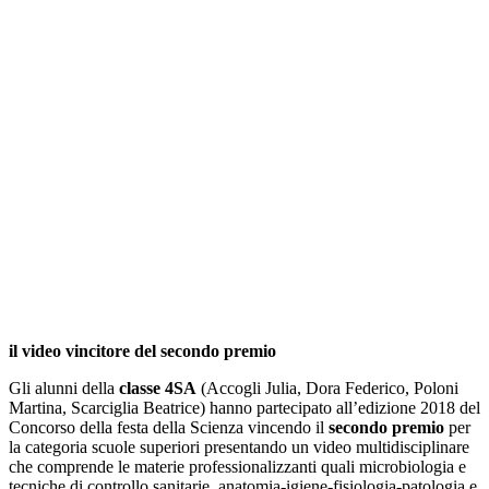
il video vincitore del secondo premio
Gli alunni della
classe 4SA
(Accogli Julia, Dora Federico, Poloni
Martina, Scarciglia Beatrice) hanno partecipato all’edizione 2018 del
Concorso della festa della Scienza vincendo il
secondo premio
per
la categoria scuole superiori presentando un video multidisciplinare
che comprende le materie professionalizzanti quali microbiologia e
tecniche di controllo sanitarie, anatomia-igiene-fisiologia-patologia e