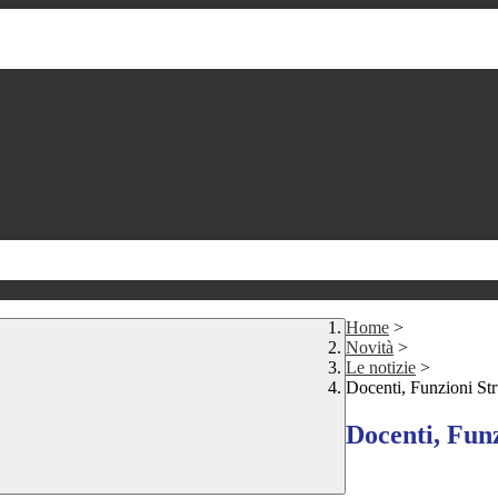
Home
>
Novità
>
Le notizie
>
Docenti, Funzioni Stru
Docenti, Funz