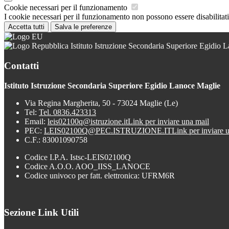
Cookie necessari per il funzionamento
I cookie necessari per il funzionamento non possono essere disabilitati.
Accetta tutti
Salva le preferenze
Istituto Istruzione Secondaria Superiore Egidio 
Contatti
Istituto Istruzione Secondaria Superiore Egidio Lanoce Maglie
Via Regina Margherita, 50 - 73024 Maglie (Le)
Tel:
Tel. 0836.423313
Email:
leis02100q@istruzione.it
Link per inviare una mail
PEC:
LEIS02100Q@PEC.ISTRUZIONE.IT
Link per inviare 
C.F.: 83001090758
Codice I.P.A. Istsc-LEIS02100Q
Codice A.O.O. AOO_IISS_LANOCE
Codice univoco per fatt. elettronica: UFRM6R
Sezione Link Utili