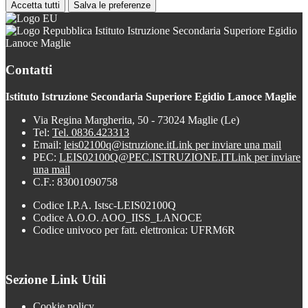
Accetta tutti
Salva le preferenze
Istituto Istruzione Secondaria Superiore Egidio
Lanoce Maglie
Contatti
Istituto Istruzione Secondaria Superiore Egidio Lanoce Maglie
Via Regina Margherita, 50 - 73024 Maglie (Le)
Tel:
Tel. 0836.423313
Email:
leis02100q@istruzione.it
Link per inviare una mail
PEC:
LEIS02100Q@PEC.ISTRUZIONE.IT
Link per inviare
una mail
C.F.: 83001090758
Codice I.P.A. Istsc-LEIS02100Q
Codice A.O.O. AOO_IISS_LANOCE
Codice univoco per fatt. elettronica: UFRM6R
Sezione Link Utili
Cookie policy