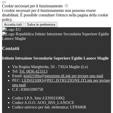
Cookie necessari per il funzionamento
I cookie necessari per il funzionamento non possono essere
disabilitati. È possibile consultare l'elenco nella pagina della cookie
policy.
Accetta tutti
Salva le preferenze
Istituto Istruzione Secondaria Superiore Egidio
Lanoce Maglie
Contatti
Istituto Istruzione Secondaria Superiore Egidio Lanoce Maglie
Via Regina Margherita, 50 - 73024 Maglie (Le)
Tel:
Tel. 0836.423313
Email:
leis02100q@istruzione.it
Link per inviare una mail
PEC:
LEIS02100Q@PEC.ISTRUZIONE.IT
Link per inviare
una mail
C.F.: 83001090758
Codice I.P.A. Istsc-LEIS02100Q
Codice A.O.O. AOO_IISS_LANOCE
Codice univoco per fatt. elettronica: UFRM6R