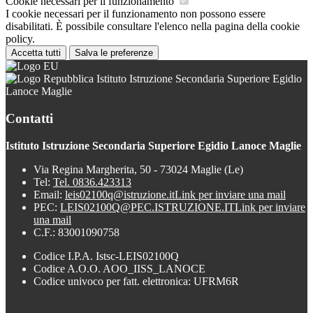
Cookie necessari per il funzionamento
I cookie necessari per il funzionamento non possono essere
disabilitati. È possibile consultare l'elenco nella pagina della cookie
policy.
Accetta tutti
Salva le preferenze
Istituto Istruzione Secondaria Superiore Egidio
Lanoce Maglie
Contatti
Istituto Istruzione Secondaria Superiore Egidio Lanoce Maglie
Via Regina Margherita, 50 - 73024 Maglie (Le)
Tel:
Tel. 0836.423313
Email:
leis02100q@istruzione.it
Link per inviare una mail
PEC:
LEIS02100Q@PEC.ISTRUZIONE.IT
Link per inviare
una mail
C.F.: 83001090758
Codice I.P.A. Istsc-LEIS02100Q
Codice A.O.O. AOO_IISS_LANOCE
Codice univoco per fatt. elettronica: UFRM6R