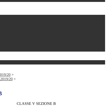
019/20
>
2019/20
>
B
CLASSE V SEZIONE B