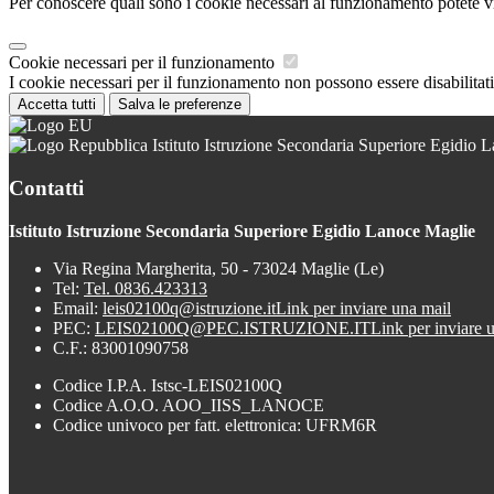
Per conoscere quali sono i cookie necessari al funzionamento potete v
Cookie necessari per il funzionamento
I cookie necessari per il funzionamento non possono essere disabilitati.
Accetta tutti
Salva le preferenze
Istituto Istruzione Secondaria Superiore Egidio 
Contatti
Istituto Istruzione Secondaria Superiore Egidio Lanoce Maglie
Via Regina Margherita, 50 - 73024 Maglie (Le)
Tel:
Tel. 0836.423313
Email:
leis02100q@istruzione.it
Link per inviare una mail
PEC:
LEIS02100Q@PEC.ISTRUZIONE.IT
Link per inviare 
C.F.: 83001090758
Codice I.P.A. Istsc-LEIS02100Q
Codice A.O.O. AOO_IISS_LANOCE
Codice univoco per fatt. elettronica: UFRM6R