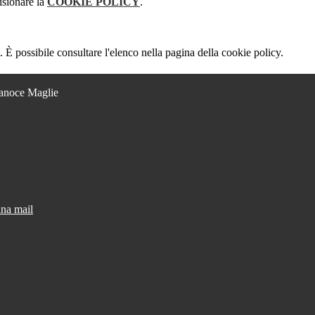
isionare la
COOKIE POLICY
.
 È possibile consultare l'elenco nella pagina della cookie policy.
Lanoce Maglie
una mail