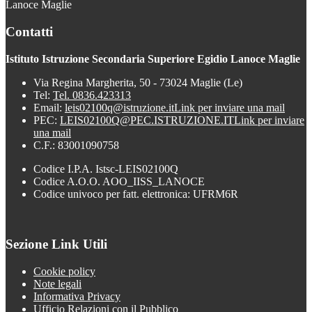
Lanoce Maglie
Contatti
Istituto Istruzione Secondaria Superiore Egidio Lanoce Maglie
Via Regina Margherita, 50 - 73024 Maglie (Le)
Tel:
Tel. 0836.423313
Email:
leis02100q@istruzione.it
Link per inviare una mail
PEC:
LEIS02100Q@PEC.ISTRUZIONE.IT
Link per inviare
una mail
C.F.: 83001090758
Codice I.P.A. Istsc-LEIS02100Q
Codice A.O.O. AOO_IISS_LANOCE
Codice univoco per fatt. elettronica: UFRM6R
Sezione Link Utili
Cookie policy
Note legali
Informativa Privacy
Ufficio Relazioni con il Pubblico