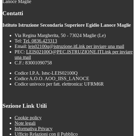
Lanoce Maglie
Contatti
Istituto Istruzione Secondaria Superiore Egidio Lanoce Maglie
Via Regina Margherita, 50 - 73024 Maglie (Le)
Tel:
Tel. 0836.423313
Email:
leis02100q@istruzione.it
Link per inviare una mail
PEC:
LEIS02100Q@PEC.ISTRUZIONE.IT
Link per inviare
una mail
C.F.: 83001090758
Codice I.P.A. Istsc-LEIS02100Q
Codice A.O.O. AOO_IISS_LANOCE
Codice univoco per fatt. elettronica: UFRM6R
Sezione Link Utili
Cookie policy
Note legali
Informativa Privacy
Ufficio Relazioni con il Pubblico