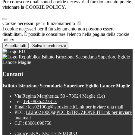
Per conoscere quali sono i cookie necessari al funzionamento potete
visionare la
COOKIE POLICY
.
Cookie necessari per il funzionamento
I cookie necessari per il funzionamento non possono essere
disabilitati. È possibile consultare l'elenco nella pagina della cookie
policy.
Accetta tutti
Salva le preferenze
Istituto Istruzione Secondaria Superiore Egidio
Lanoce Maglie
Contatti
Istituto Istruzione Secondaria Superiore Egidio Lanoce Maglie
Via Regina Margherita, 50 - 73024 Maglie (Le)
Tel:
Tel. 0836.423313
Email:
leis02100q@istruzione.it
Link per inviare una mail
PEC:
LEIS02100Q@PEC.ISTRUZIONE.IT
Link per inviare
una mail
C.F.: 83001090758
Codice I.P.A. Istsc-LEIS02100Q