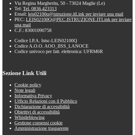
Via Regina Margherita, 50 - 73024 Maglie (Le)
Tel:
Tel. 0836.423313
Email:
leis02100q@istruzione.it
Link per inviare una mail
PEC:
LEIS02100Q@PEC.ISTRUZIONE.IT
Link per inviare
una mail
C.F.: 83001090758
Codice I.P.A. Istsc-LEIS02100Q
Codice A.O.O. AOO_IISS_LANOCE
Codice univoco per fatt. elettronica: UFRM6R
Sezione Link Utili
Cookie policy
Note legali
Informativa Privacy
Ufficio Relazioni con il Pubblico
Dichiarazione di accessibilità
Obiettivi di accessibilità
Whistleblowing
Gestione consensi cookie
Amministrazione trasparente