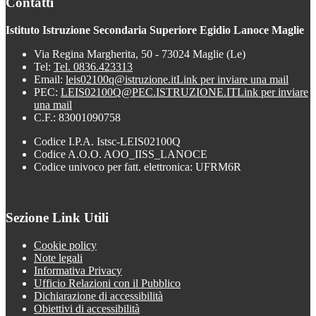
Contatti
Istituto Istruzione Secondaria Superiore Egidio Lanoce Maglie
Via Regina Margherita, 50 - 73024 Maglie (Le)
Tel:
Tel. 0836.423313
Email:
leis02100q@istruzione.it
Link per inviare una mail
PEC:
LEIS02100Q@PEC.ISTRUZIONE.IT
Link per inviare
una mail
C.F.: 83001090758
Codice I.P.A. Istsc-LEIS02100Q
Codice A.O.O. AOO_IISS_LANOCE
Codice univoco per fatt. elettronica: UFRM6R
Sezione Link Utili
Cookie policy
Note legali
Informativa Privacy
Ufficio Relazioni con il Pubblico
Dichiarazione di accessibilità
Obiettivi di accessibilità