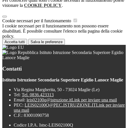
Per conoscere quali sono i cookie necessari al funzionamento potete
visionare la
COOKIE POLICY
.
Cookie necessari per il funzionamento
I cookie necessari per il funzionamento non possono essere
disabilitati. È possibile consultare l'elenco nella pagina della cookie
policy.
Accetta tutti
Salva le preferenze
Istituto Istruzione Secondaria Superiore Egidio
Lanoce Maglie
Contatti
Istituto Istruzione Secondaria Superiore Egidio Lanoce Maglie
Via Regina Margherita, 50 - 73024 Maglie (Le)
Tel:
Tel. 0836.423313
Email:
leis02100q@istruzione.it
Link per inviare una mail
PEC:
LEIS02100Q@PEC.ISTRUZIONE.IT
Link per inviare
una mail
C.F.: 83001090758
Codice I.P.A. Istsc-LEIS02100Q