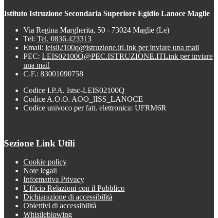
Istituto Istruzione Secondaria Superiore Egidio Lanoce Maglie
Via Regina Margherita, 50 - 73024 Maglie (Le)
Tel:
Tel. 0836.423313
Email:
leis02100q@istruzione.it
Link per inviare una mail
PEC:
LEIS02100Q@PEC.ISTRUZIONE.IT
Link per inviare
una mail
C.F.: 83001090758
Codice I.P.A. Istsc-LEIS02100Q
Codice A.O.O. AOO_IISS_LANOCE
Codice univoco per fatt. elettronica: UFRM6R
Sezione Link Utili
Cookie policy
Note legali
Informativa Privacy
Ufficio Relazioni con il Pubblico
Dichiarazione di accessibilità
Obiettivi di accessibilità
Whistleblowing